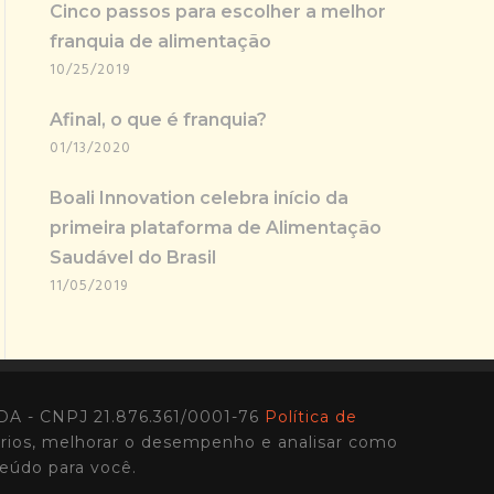
Cinco passos para escolher a melhor
franquia de alimentação
10/25/2019
Afinal, o que é franquia?
01/13/2020
Boali Innovation celebra início da
primeira plataforma de Alimentação
Saudável do Brasil
11/05/2019
A - CNPJ 21.876.361/0001-76
Política de
ários, melhorar o desempenho e analisar como
eúdo para você.