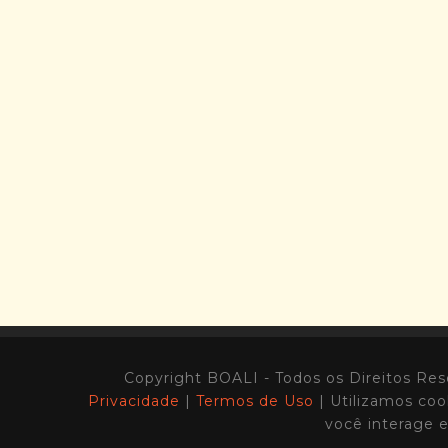
Copyright BOALI - Todos os Direitos
Privacidade
|
Termos de Uso
| Utilizamos coo
você interage 