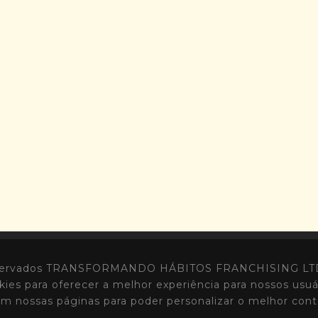
 Reservados TRANSFORMANDO HÁBITOS FRANCHISING LTD
kies para oferecer a melhor experiência para nossos usu
em nossas páginas para poder personalizar o melhor cont