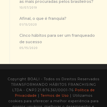
as mais procuradas pelos brasileiros?
10/07/2019
Afinal, o que é franquia?
01/13/2020
Cinco hábitos para ser um franqueado
de sucesso
05/15/2020
Copyright BOALI - Todos os Direitos Reservados
TRANSFORMANDO HÁBITOS FRANCHISING
LTDA - CNPJ 21.876.361/0001-76
Política de
Privacidade
|
Termos de Uso
| Utilizamos
cookies para oferecer a melhor experiência para
nossos usuários, melhorar o desempenho e