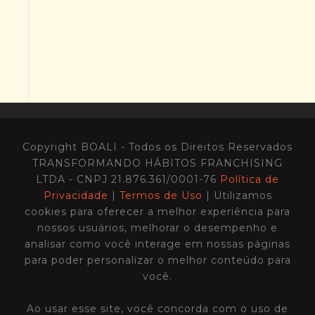
Copyright BOALI - Todos os Direitos Reservados
TRANSFORMANDO HÁBITOS FRANCHISING
LTDA - CNPJ 21.876.361/0001-76
Política de
Privacidade
|
Termos de Uso
| Utilizamos
cookies para oferecer a melhor experiência para
nossos usuários, melhorar o desempenho e
analisar como você interage em nossas páginas
para poder personalizar o melhor conteúdo para
você.
Ao usar esse site, você concorda com o uso de