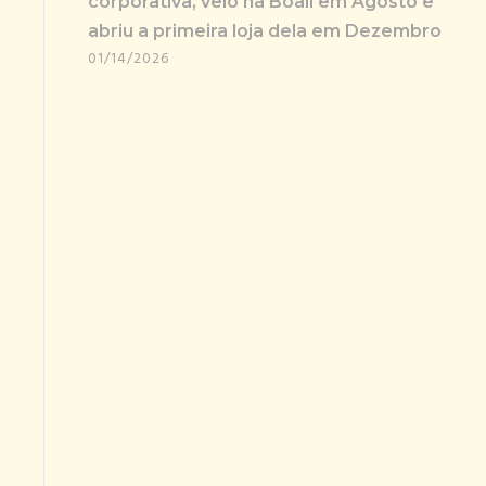
corporativa, veio na Boali em Agosto e
abriu a primeira loja dela em Dezembro
01/14/2026