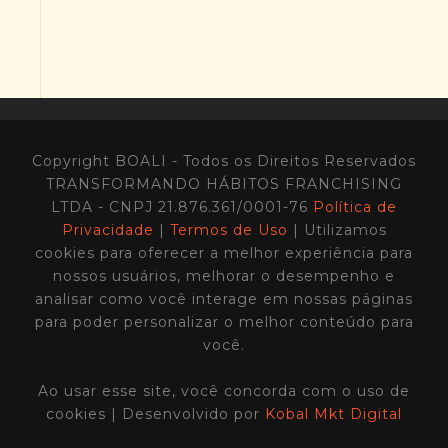
Copyright BOALI - Todos os Direitos Reservados
TRANSFORMANDO HÁBITOS FRANCHISING
LTDA - CNPJ 21.876.361/0001-76
Política de
Privacidade
|
Termos de Uso
| Utilizamos
cookies para oferecer a melhor experiência para
nossos usuários, melhorar o desempenho e
analisar como você interage em nossas páginas
para poder personalizar o melhor conteúdo para
você.
Ao usar esse site, você concorda com o uso de
cookies | Desenvolvido por
Kobal Mkt Digital