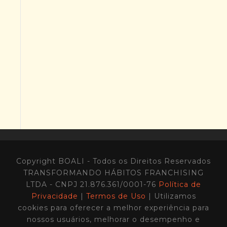
Copyright BOALI - Todos os Direitos Reservados
TRANSFORMANDO HÁBITOS FRANCHISING
LTDA - CNPJ 21.876.361/0001-76
Política de
Privacidade
|
Termos de Uso
| Utilizamos
cookies para oferecer a melhor experiência para
nossos usuários, melhorar o desempenho e