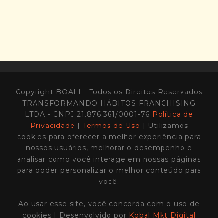
Copyright BOALI - Todos os Direitos Reservados
TRANSFORMANDO HÁBITOS FRANCHISING
LTDA - CNPJ 21.876.361/0001-76
Política de
Privacidade
|
Termos de Uso
| Utilizamos
cookies para oferecer a melhor experiência para
nossos usuários, melhorar o desempenho e
analisar como você interage em nossas páginas
para poder personalizar o melhor conteúdo para
você.
Ao usar esse site, você concorda com o uso de
cookies | Desenvolvido por
Kobal Mkt Digital