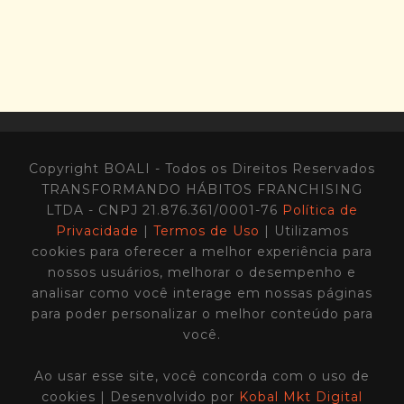
Copyright BOALI - Todos os Direitos Reservados
TRANSFORMANDO HÁBITOS FRANCHISING
LTDA - CNPJ 21.876.361/0001-76
Política de
Privacidade
|
Termos de Uso
| Utilizamos
cookies para oferecer a melhor experiência para
nossos usuários, melhorar o desempenho e
analisar como você interage em nossas páginas
para poder personalizar o melhor conteúdo para
você.
Ao usar esse site, você concorda com o uso de
cookies | Desenvolvido por
Kobal Mkt Digital