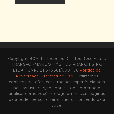
Copyright BOALI - Todos os Direitos Reservados
TRANSFORMANDO HÁBITOS FRANCHISING
LTDA - CNPJ 21.876.361/0001-76
Política de
Privacidade
|
Termos de Uso
| Utilizamos
cookies para oferecer a melhor experiência para
nossos usuários, melhorar o desempenho e
analisar como você interage em nossas páginas
para poder personalizar o melhor conteúdo para
você.