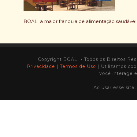
BOALI a maior franquia de alimentação saudável 
Copyright BOALI - Todos os Direitos
Privacidade
|
Termos de Uso
| Utilizamos coo
você interage 
Ao usar esse site