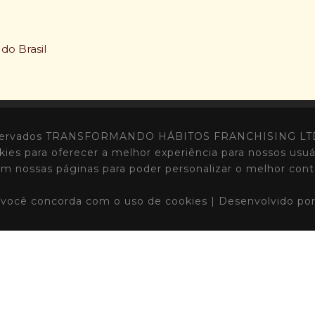
do Brasil
 Reservados TRANSFORMANDO HÁBITOS FRANCHISING LTD
kies para oferecer a melhor experiência para nossos usu
em nossas páginas para poder personalizar o melhor cont
, você concorda com o uso de cookies | Desenvolvido po