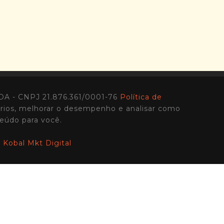
A - CNPJ 21.876.361/0001-76
Política de
ários, melhorar o desempenho e analisar como
eúdo para você.
r
Kobal Mkt Digital