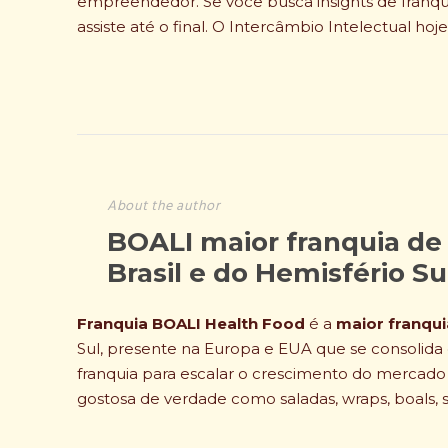
empreendedor. Se você busca insights de franqu
assiste até o final. O Intercâmbio Intelectual hoj
About the author
BOALI maior franquia de
Brasil e do Hemisfério S
Franquia BOALI Health Food
é a
maior franqui
Sul, presente na Europa e EUA que se consolid
franquia para escalar o crescimento do mercad
gostosa de verdade como saladas, wraps, boals, 