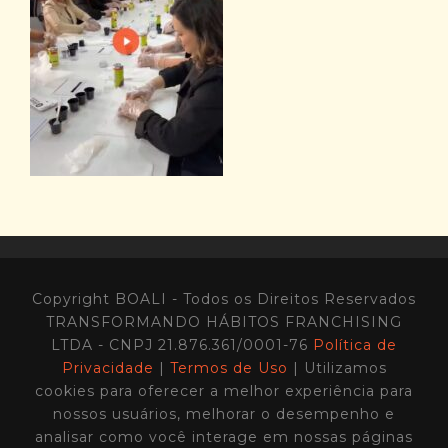
Copyright BOALI - Todos os Direitos Reservados
TRANSFORMANDO HÁBITOS FRANCHISING
LTDA - CNPJ 21.876.361/0001-76
Política de
Privacidade
|
Termos de Uso
| Utilizamos
cookies para oferecer a melhor experiência para
nossos usuários, melhorar o desempenho e
analisar como você interage em nossas páginas